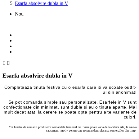
Esarfa absolvire dubla in V
Nou


Esarfa absolvire dubla in V
Completeaza tinuta festiva cu o esarfa care iti va scoate outfit-
ul din anonimat!
Se pot comanda simple sau personalizate. Esarfele in V sunt
confectionate din minimat, sunt duble si au o tinuta aparte. Mai
mult decat atat, la cerere se poate opta pentru alte variante de
culori.
*In functie de numarul produselor comandate termenul de livrare poate varia de la cateva zila, la cateva
saptamani, motiv pentru care recomandam plasarea comenzilor din timp.