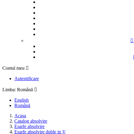

Contul meu

Autentificare
Limba:
Română

English
Română
Acasa
Catalog absolvire
Esarfe absolvire
Esarfe absolvire duble in V