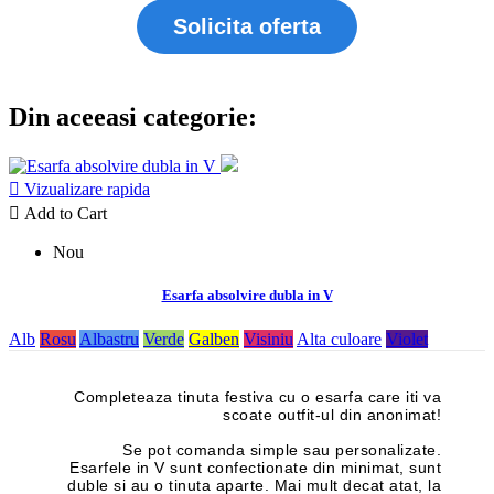
Solicita oferta
Din aceeasi categorie:

Vizualizare rapida

Add to Cart
Nou
Esarfa absolvire dubla in V
Alb
Rosu
Albastru
Verde
Galben
Visiniu
Alta culoare
Violet
Completeaza tinuta festiva cu o esarfa care iti va
scoate outfit-ul din anonimat!
Se pot comanda simple sau personalizate.
Esarfele in V sunt confectionate din minimat, sunt
duble si au o tinuta aparte. Mai mult decat atat, la