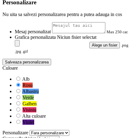
Personalizare
Nu uita sa salvezi personalizarea pentru a putea adauga in cos
Mesaj personalizat
Max 250 car.
Grafica personalizata
Niciun fisier selectat
Alege un fisier
.png
.jpg .gif
Salveaza personalizarea
Culoare
Alb
Rosu
Albastru
Verde
Galben
Visiniu
Alta culoare
Violet
Personalizare