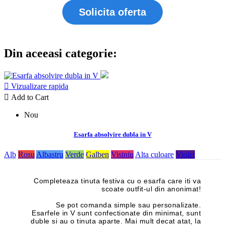
Solicita oferta
Din aceeasi categorie:

Vizualizare rapida

Add to Cart
Nou
Esarfa absolvire dubla in V
Alb
Rosu
Albastru
Verde
Galben
Visiniu
Alta culoare
Violet
Completeaza tinuta festiva cu o esarfa care iti va
scoate outfit-ul din anonimat!
Se pot comanda simple sau personalizate.
Esarfele in V sunt confectionate din minimat, sunt
duble si au o tinuta aparte. Mai mult decat atat, la