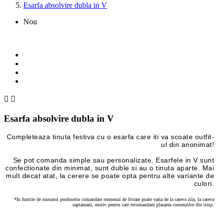
Esarfa absolvire dubla in V
Nou


Esarfa absolvire dubla in V
Completeaza tinuta festiva cu o esarfa care iti va scoate outfit-
ul din anonimat!
Se pot comanda simple sau personalizate. Esarfele in V sunt
confectionate din minimat, sunt duble si au o tinuta aparte. Mai
mult decat atat, la cerere se poate opta pentru alte variante de
culori.
*In functie de numarul produselor comandate termenul de livrare poate varia de la cateva zila, la cateva
saptamani, motiv pentru care recomandam plasarea comenzilor din timp.