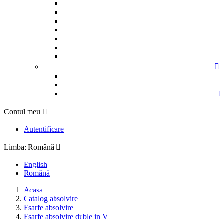

Contul meu

Autentificare
Limba:
Română

English
Română
Acasa
Catalog absolvire
Esarfe absolvire
Esarfe absolvire duble in V