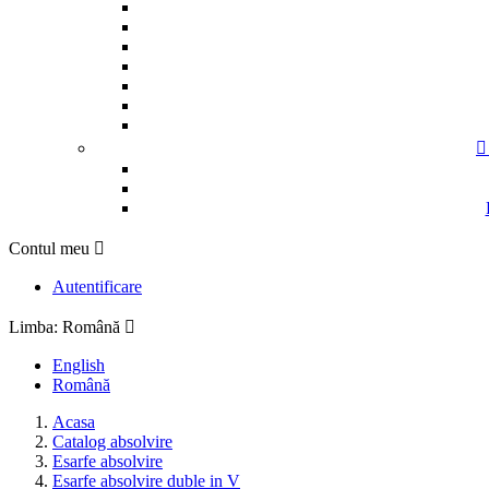

Contul meu

Autentificare
Limba:
Română

English
Română
Acasa
Catalog absolvire
Esarfe absolvire
Esarfe absolvire duble in V