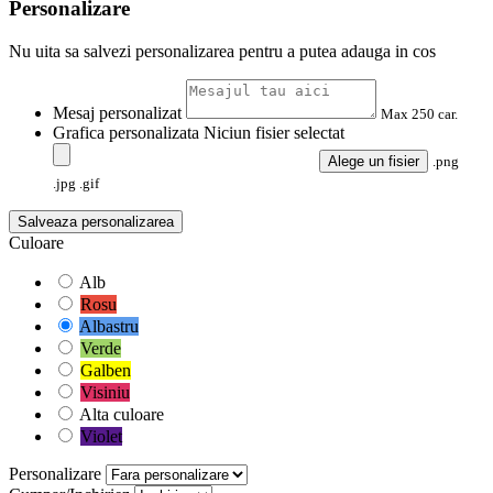
Personalizare
Nu uita sa salvezi personalizarea pentru a putea adauga in cos
Mesaj personalizat
Max 250 car.
Grafica personalizata
Niciun fisier selectat
Alege un fisier
.png
.jpg .gif
Salveaza personalizarea
Culoare
Alb
Rosu
Albastru
Verde
Galben
Visiniu
Alta culoare
Violet
Personalizare