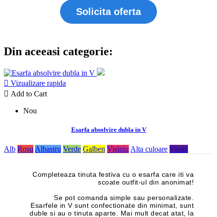
Solicita oferta
Din aceeasi categorie:

Vizualizare rapida

Add to Cart
Nou
Esarfa absolvire dubla in V
Alb
Rosu
Albastru
Verde
Galben
Visiniu
Alta culoare
Violet
Completeaza tinuta festiva cu o esarfa care iti va
scoate outfit-ul din anonimat!
Se pot comanda simple sau personalizate.
Esarfele in V sunt confectionate din minimat, sunt
duble si au o tinuta aparte. Mai mult decat atat, la