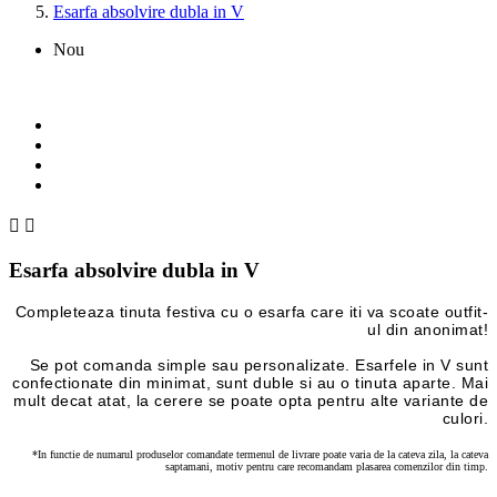
Esarfa absolvire dubla in V
Nou


Esarfa absolvire dubla in V
Completeaza tinuta festiva cu o esarfa care iti va scoate outfit-
ul din anonimat!
Se pot comanda simple sau personalizate. Esarfele in V sunt
confectionate din minimat, sunt duble si au o tinuta aparte. Mai
mult decat atat, la cerere se poate opta pentru alte variante de
culori.
*In functie de numarul produselor comandate termenul de livrare poate varia de la cateva zila, la cateva
saptamani, motiv pentru care recomandam plasarea comenzilor din timp.