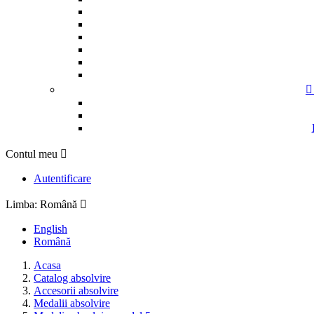

Contul meu

Autentificare
Limba:
Română

English
Română
Acasa
Catalog absolvire
Accesorii absolvire
Medalii absolvire