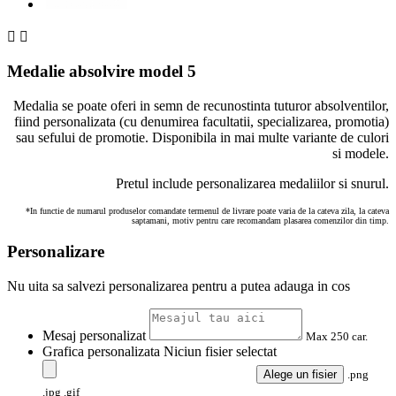


Medalie absolvire model 5
Medalia se poate oferi in semn de recunostinta tuturor absolventilor,
fiind personalizata (cu denumirea facultatii, specializarea, promotia)
sau sefului de promotie. Disponibila in mai multe variante de culori
si modele.
Pretul include personalizarea medaliilor si snurul.
*In functie de numarul produselor comandate termenul de livrare poate varia de la cateva zila, la cateva
saptamani, motiv pentru care recomandam plasarea comenzilor din timp.
Personalizare
Nu uita sa salvezi personalizarea pentru a putea adauga in cos
Mesaj personalizat
Max 250 car.
Grafica personalizata
Niciun fisier selectat
Alege un fisier
.png
.jpg .gif