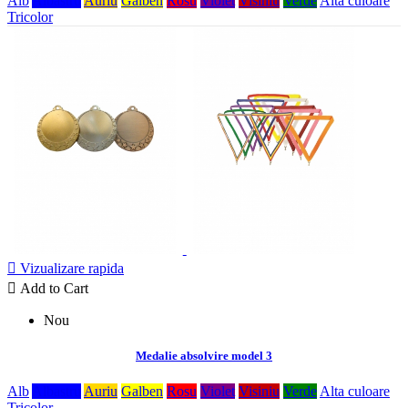
Alb
Albastru
Auriu
Galben
Rosu
Violet
Visiniu
Verde
Alta culoare
Tricolor

Vizualizare rapida

Add to Cart
Nou
Medalie absolvire model 3
Alb
Albastru
Auriu
Galben
Rosu
Violet
Visiniu
Verde
Alta culoare
Tricolor