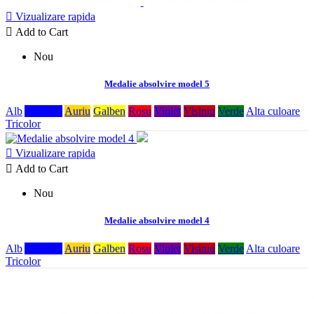

Vizualizare rapida

Add to Cart
Nou
Medalie absolvire model 5
Alb
Albastru
Auriu
Galben
Rosu
Violet
Visiniu
Verde
Alta culoare
Tricolor

Vizualizare rapida

Add to Cart
Nou
Medalie absolvire model 4
Alb
Albastru
Auriu
Galben
Rosu
Violet
Visiniu
Verde
Alta culoare
Tricolor