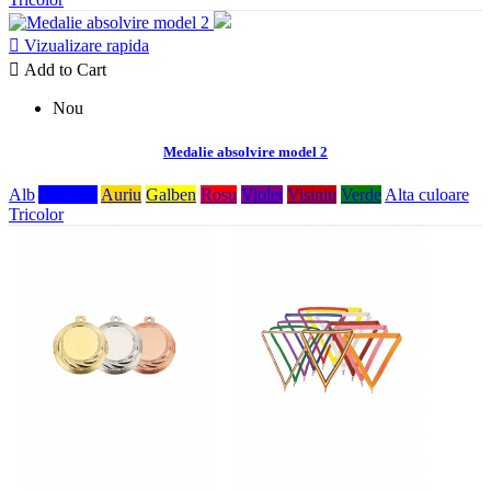

Vizualizare rapida

Add to Cart
Nou
Medalie absolvire model 2
Alb
Albastru
Auriu
Galben
Rosu
Violet
Visiniu
Verde
Alta culoare
Tricolor