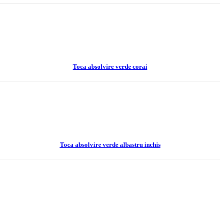
Toca absolvire verde corai
Toca absolvire verde albastru inchis