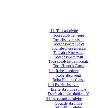


Toci absolvire
Toci absolvire negre
Toci absolvire visinii
Toci absolvire violet
Toci absolvire albastre
Toci absolvire verzi
Toci absolvire rosii
Toca absolvire traditionala
Toca Honoris Causa


Robe absolvire
Robe absolventi
Roba Honoris Causa


Esarfe absolvire
Esarfe absolvire simple
Esarfe absolvire duble in V


Accesorii absolvire
Cocarde absolvire
Medalii absolvire