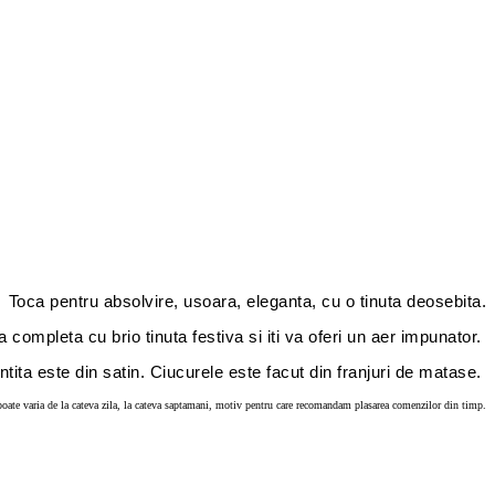
Toca pentru absolvire, usoara, eleganta, cu o tinuta deosebita.
completa cu brio tinuta festiva si iti va oferi un aer impunator.
tita este din satin.
Ciucurele este facut din franjuri de matase.
oate varia de la cateva zila, la cateva saptamani, motiv pentru care recomandam plasarea comenzilor din timp.