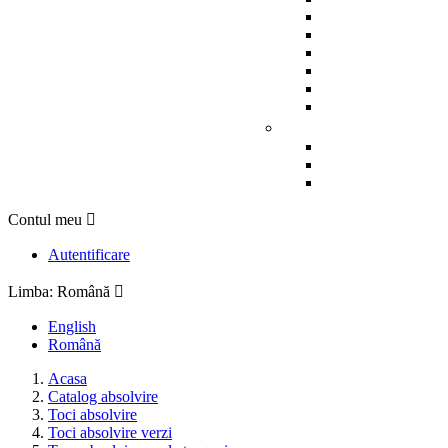
Contul meu

Autentificare
Limba:
Română

English
Română
Acasa
Catalog absolvire
Toci absolvire
Toci absolvire verzi