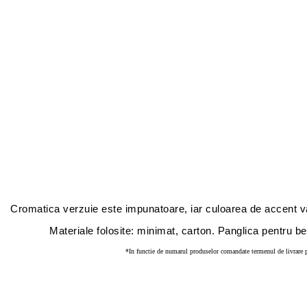
Cromatica verzuie este impunatoare, iar culoarea de accent va 
Materiale folosite: minimat, carton.
Panglica pentru ben
*In functie de numarul produselor comandate termenul de livrare p